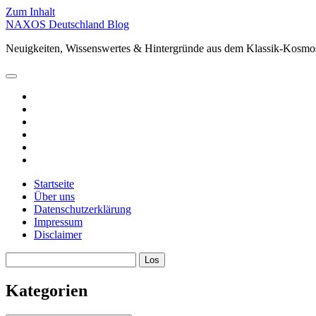
Zum Inhalt
NAXOS Deutschland Blog
Neuigkeiten, Wissenswertes & Hintergründe aus dem Klassik-Ko
Hauptmenü
öffnen
facebook
instagram
linkedin
youtube
spotify
xing
Startseite
Über uns
Datenschutzerklärung
Impressum
Disclaimer
Sidebar
Suchen
Kategorien