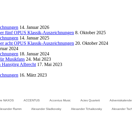
ichnungen
14. Januar 2026
 über fünf OPUS Klassik-Auszeichnungen
8. Oktober 2025
ichnungen
14. Januar 2025
 über acht OPUS Klassik-Auszeichnungen
20. Oktober 2024
bruar 2024
ichnungen
18. Januar 2024
für Musikfans
24. Mai 2023
n Hansjörg Albrecht
17. Mai 2023
ichnungen
16. März 2023
hre NAXOS
ACCENTUS
Accentus Music
Acies Quartett
Adventskalende
lexander Ramm
Alexander Sladkovsky
Alexander Tchaikovsky
Alexander Tsc