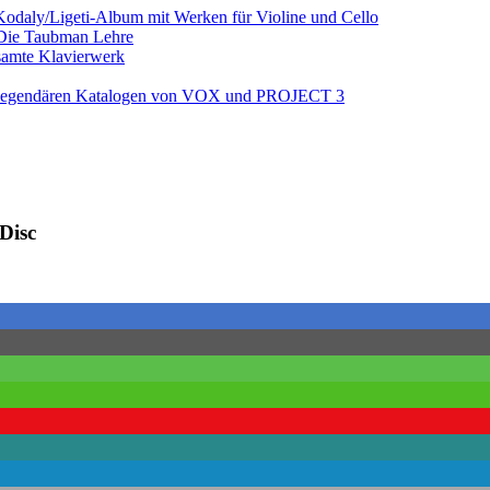
odaly/Ligeti-Album mit Werken für Violine und Cello
 Die Taubman Lehre
esamte Klavierwerk
egendären Katalogen von VOX und PROJECT 3
Disc