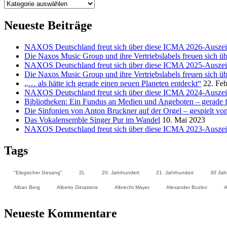
Kategorien
Neueste Beiträge
NAXOS Deutschland freut sich über diese ICMA 2026-Ausze
Die Naxos Music Group und ihre Vertriebslabels freuen sich
NAXOS Deutschland freut sich über diese ICMA 2025-Ausze
Die Naxos Music Group und ihre Vertriebslabels freuen sich
„… als hätte ich gerade einen neuen Planeten entdeckt“
22. Fe
NAXOS Deutschland freut sich über diese ICMA 2024-Ausze
Bibliotheken: Ein Fundus an Medien und Angeboten – gerade 
Die Sinfonien von Anton Bruckner auf der Orgel – gespielt vo
Das Vokalensemble Singer Pur im Wandel
10. Mai 2023
NAXOS Deutschland freut sich über diese ICMA 2023-Ausze
Tags
"Elegischer Gesang"
2L
20. Jahrhundert
21. Jahrhundert
30 Ja
Alban Berg
Alberto Ginastera
Albrecht Mayer
Alexander Buzlov
A
Neueste Kommentare