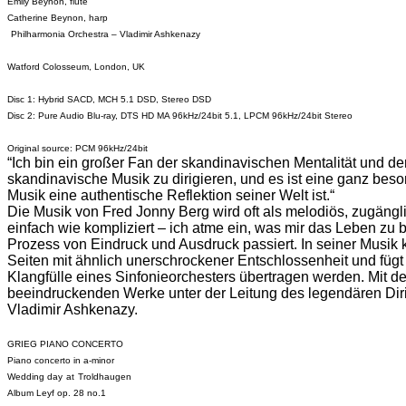
Emily
Beynon
, flute
Catherine
Beynon
,
harp
Philharmonia
Orchestra – Vladimir Ashkenazy
Watford
Colosseum
, London, UK
Disc 1: Hybrid SACD, MCH 5.1 DSD, Stereo DSD
Disc 2: Pure Audio
Blu-ray
, DTS HD MA 96kHz/24bit 5.1, LPCM 96kHz/24bit
Stereo
Original
source
: PCM 96kHz/24bit
“
Ich bin ein großer Fan der skandinavischen Mentalität und der
skandinavische Musik zu dirigieren, und es ist eine ganz b
Musik eine authentische Reflektion seiner Welt ist.“
Die Musik von Fred Jonny Berg wird oft als melodiös, zugängl
einfach wie kompliziert – ich atme ein, was mir das Leben zu
Prozess von Eindruck und Ausdruck passiert. In seiner Musik
Seiten mit ähnlich unerschrockener Entschlossenheit und fügt
Klangfülle eines Sinfonieorchesters übertragen werden. Mit de
beeindruckenden Werke unter der Leitung des legendären Dir
Vladimir Ashkenazy.
GRIEG PIANO CONCERTO
Piano
concerto
in a-
minor
Wedding
day
at
Troldhaugen
Album
Leyf
op. 28 no.1