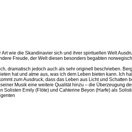
 Art wie die Skandinavier sich und ihrer spirituellen Welt Ausd
esondere Freude, der Welt diesen besonders begabten norwegis
ich, dramatisch jedoch auch als sehr originell beschrieben. Ber
 bieten hat und atme aus, was ich dem Leben bieten kann. Ich 
 kommt zum Ausdruck, dass das Leben aus Licht und Schatten b
 seiner Musik eine weitere Qualität hinzu – die Überzeugung d
n Solisten Emily (Flöte) und
Cahterine
Beyon
(Harfe) als Solist
igenten