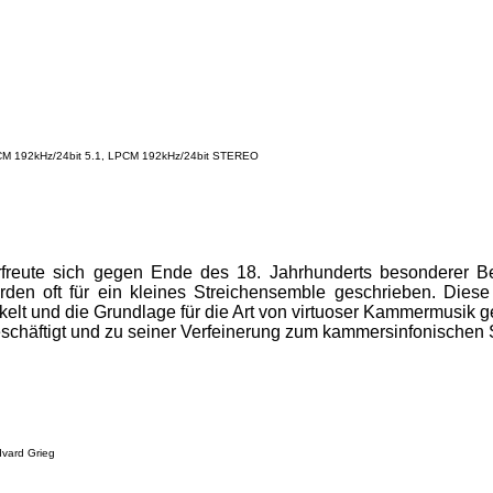
LPCM 192kHz/24bit 5.1, LPCM 192kHz/24bit STEREO
rfreute sich gegen Ende des 18. Jahrhunderts besonderer Be
rden oft für ein kleines Streichensemble geschrieben. Diese
ckelt und die Grundlage für die Art von virtuoser Kammermusik g
eschäftigt und zu seiner Verfeinerung zum kammersinfonischen
dvard Grieg