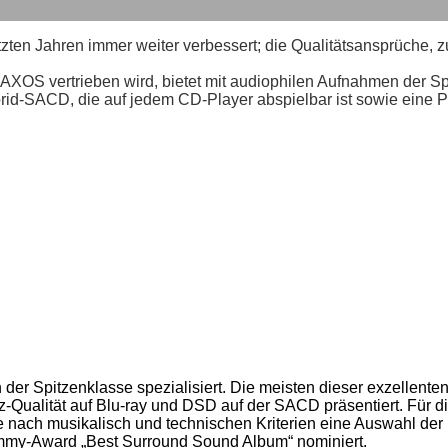
etzten Jahren immer weiter verbessert; die Qualitätsansprüche, 
NAXOS vertrieben wird, bietet mit audiophilen Aufnahmen der S
rid-SACD, die auf jedem CD-Player abspielbar ist sowie eine P
 der Spitzenklasse spezialisiert. Die meisten dieser exzelle
-Qualität auf
Blu-ray
und DSD auf der SACD präsentiert. Für d
e nach musikalisch und technischen Kriterien eine Auswahl de
mmy
-Award „Best Surround Sound Album“ nominiert.