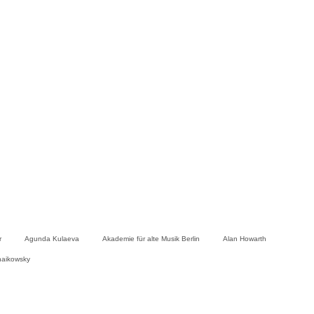
r
Agunda Kulaeva
Akademie für alte Musik Berlin
Alan Howarth
haikowsky