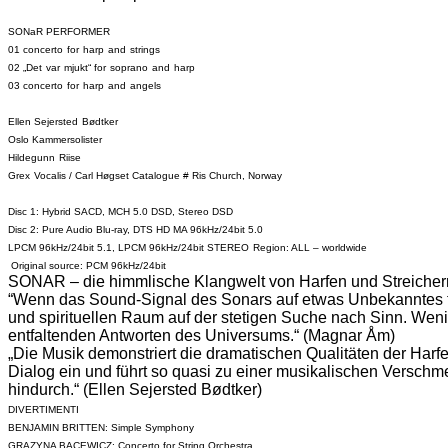
SONaR
PERFORMER
01
concerto
for
harp
and
strings
02 „
Det
var
mjukt
“
for
soprano
and
harp
03
concerto
for
harp
and
angels
Ellen
Sejersted
Bødtker
Oslo
Kammersolister
Hildegunn
Riise
Grex
Vocalis
/ Carl
Høgset
Catalogue #
Ris
Church,
Norway
Disc 1: Hybrid SACD, MCH 5.0 DSD, Stereo DSD
Disc 2: Pure Audio
Blu-ray
, DTS HD MA 96kHz/24bit 5.0
LPCM 96kHz/24bit 5.1, LPCM 96kHz/24bit STEREO
Region: ALL –
worldwide
Original
source
: PCM 96kHz/24bit
SONAR – die himmlische Klangwelt von Harfen und Streichern 
“Wenn das Sound-Signal des Sonars auf etwas Unbekanntes trif
und spirituellen Raum auf der stetigen Suche nach Sinn. Wen
entfaltenden Antworten des Universums.“ (
Magnar
Åm
)
„Die Musik demonstriert die dramatischen Qualitäten der Harfe u
Dialog ein und führt so quasi zu einer musikalischen Versch
hindurch.“ (Ellen
Sejersted
Bødtker
)
DIVERTIMENTI
BENJAMIN BRITTEN: Simple Symphony
GRAZYNA BACEWICZ: Concerto for String Orchestra