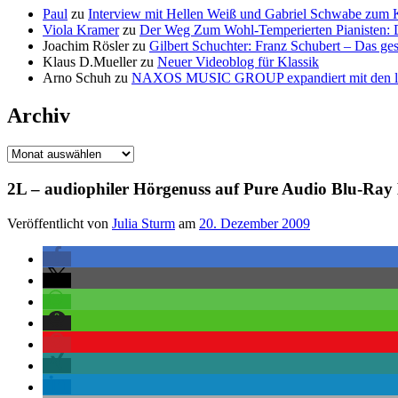
Paul
zu
Interview mit Hellen Weiß und Gabriel Schwabe zum K
Viola Kramer
zu
Der Weg Zum Wohl-Temperierten Pianisten:
Joachim Rösler
zu
Gilbert Schuchter: Franz Schubert – Das g
Klaus D.Mueller
zu
Neuer Videoblog für Klassik
Arno Schuh
zu
NAXOS MUSIC GROUP expandiert mit den l
Archiv
Archiv
2L – audiophiler Hörgenuss auf Pure Audio Blu-Ray 
Veröffentlicht von
Julia Sturm
am
20. Dezember 2009