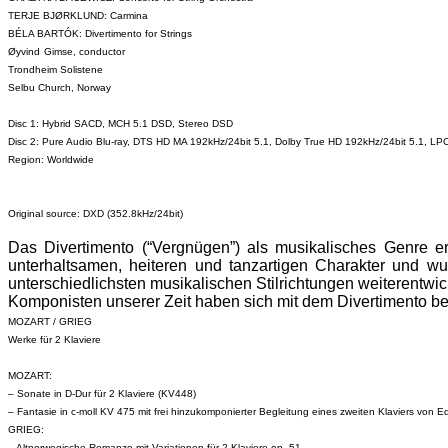
TERJE BJØRKLUND:
Carmina
BÉLA BARTÓK: Divertimento for Strings
Øyvind
Gimse
, conductor
Trondheim
Solistene
Selbu
Church, Norway
Disc 1: Hybrid SACD, MCH 5.1 DSD, Stereo DSD
Disc 2: Pure Audio
Blu
-ray, DTS HD MA 192kHz/24bit 5.1, Dolby True HD 192kHz/24bit 5.1, 
Region: Worldwide
Original source: DXD (352.8kHz/24bit
)
Das Divertimento (“Vergnügen”) als musikalisches Genre e
unterhaltsamen, heiteren und tanzartigen Charakter und wu
unterschiedlichsten musikalischen Stilrichtungen weiterentwi
Komponisten unserer Zeit haben sich mit dem Divertimento b
MOZART / GRIEG
Werke für 2 Klaviere
MOZART:
– Sonate in D-Dur für 2 Klaviere (KV448)
– Fantasie in c-
moll
KV 475 mit frei
hinzukomponierter
Begleitung eines zweiten Klaviers von E
GRIEG:
– Altnorwegische Romanze mit Variationen für 2 Klaviere op. 51