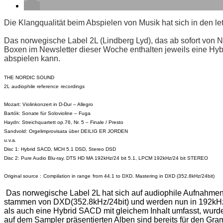
Die Klangqualität beim Abspielen von Musik hat sich in den l
Das norwegische Label 2L (Lindberg Lyd), das ab sofort von 
Boxen im Newsletter dieser Woche enthalten jeweils eine Hyb
abspielen kann.
THE NORDIC SOUND
2L audiophile
reference
recordings
Mozart: Violinkonzert in D-Dur – Allegro
Bartók: Sonate für Solovioline –
Fuga
Haydn: Streichquartett op.76, Nr. 5 – Finale / Presto
Sandvold
:
Orgelimprovisata
über DEILIG ER JORDEN
u.v.a.
Disc 1: Hybrid SACD
,
MCH 5.1 DSD, Stereo DSD
Disc 2: Pure Audio
Blu-ray
,
DTS HD MA 192kHz/24
bit
5.1, LPCM 192kHz/24
bit
STEREO
Original
source
:
Compilation
in
range
from
44.1
to
DXD.
Mastering
in DXD (352.8kHz/24bit)
Das norwegische Label 2L hat sich auf audiophile Aufnahmen
stammen von DXD(352.8kHz/24bit) und werden nun in 192kHz
als auch eine Hybrid SACD mit gleichem Inhalt umfasst, wurd
auf dem Sampler präsentierten Alben sind bereits für den
Gra