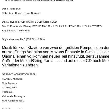
Dena Piano Duo
Sofienberg
Church, Oslo,
Norway
Disc 1: Hybrid SACD
,
MCH 5.1 DSD, Stereo DSD
Disc 2: Pure Audio
Blu-ray
,
DTS HD MA 192kHz/24
bit
5.1, LPCM 192kHz/24
bit
STEREO
Region: ALL –
worldwide
Original
source
: DXD (352.8kHz/24bit)
Musik für zwei Klaviere von zwei der größten Komponisten de
nutzte. Griegs Adaption von Mozarts Fantasie in C-
moll
ist so 
Original einen vollkommen neuen Teil hinzufügt, der zusamme
Außer der Mozart/Grieg-Fantasie sind auf dieser CD noch Moza
Variationen zu hören.
GRAMMY NOMINATION 2009:
FLUTE MYSTERY
Flute
Mystery
Warning
Zero
Pastorale
Vicino
alla
Montagna
Flute
Concerto
No.1