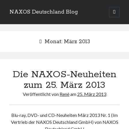
NAXOS Deutschland Blog
Hauptm
öffnen
Sidebar
Suchen
Monat:
März 2013
Kategorien
Die NAXOS-Neuheiten
Kategorien
zum 25. März 2013
Veröffentlicht von
René
am
25. März 2013
Neueste Beiträge
NAXOS Deutschland freut sich über diese ICMA 2026-
Auszeichnungen
14. Januar 2026
Blu-ray, DVD- und CD-Neuheiten März 2013 Nr. 1 (Im
Vertrieb der NAXOS Deutschland GmbH) von NAXOS
Die Naxos Music Group und ihre Vertriebslabels freuen sich über fünf
OPUS Klassik-Auszeichnungen
Deutschland GmbH