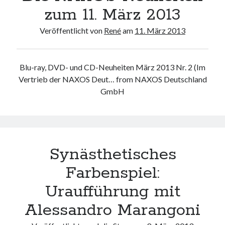
16. März 2023
zum 11. März 2013
Veröffentlicht von
René
am
11. März 2013
Tags
"Elegischer Gesang"
2L
20. Jahrhundert
Blu-ray, DVD- und CD-Neuheiten März 2013 Nr. 2 (Im
21. Jahrhundert
30 Jahre NAXOS
ACCENTUS
Vertrieb der NAXOS Deut… from NAXOS Deutschland
Accentus Music
Acies Quartett
Adventskalender
GmbH
Agunda Kulaeva
Akademie für alte Musik Berlin
Alan Howarth
Alban Berg
Alberto Ginastera
Albrecht Mayer
Alexander Buzlov
Alexander Ramm
Alexander Sladkovsky
Alexander Tchaikovsky
Alexander Tschaikowsky
Synästhetisches
Farbenspiel:
Neueste Kommentare
Uraufführung mit
Paul
zu
Interview mit Hellen Weiß und Gabriel Schwabe zum
Alessandro Marangoni
Kodaly/Ligeti-Album mit Werken für Violine und Cello
Viola Kramer
zu
Der Weg Zum Wohl-Temperierten Pianisten: Die