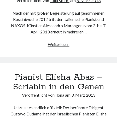
Veröffentlicht von
Julia Sturm
am
8. März 2013
Taubman Lehre
Joachim Rösler
zu
Gilbert Schuchter: Franz Schubert – Das gesamte
Nach der mit großer Begeisterung aufgenommenen
Klavierwerk
Rossiniwoche 2012 tritt der italienische Pianist und
Klaus D.Mueller
zu
Neuer Videoblog für Klassik
NAXOS-Künstler Alessandro Marangoni vom 2. bis 7.
Arno Schuh
zu
NAXOS MUSIC GROUP expandiert mit den legendären
April 2013 erneut in mehreren…
Katalogen von VOX und PROJECT 3
Synästhetisches
Weiterlesen
Farbenspiel:
Archiv
Uraufführung
Archiv
mit
Alessandro
Pianist Elisha Abas –
Marangoni
Scriabin in den Genen
Veröffentlicht von
Ilona
am
3. März 2013
Jetzt ist es endlich offiziell: Der berühmte Dirigent
Gustavo Dudamel hat den israelischen Pianisten Elisha