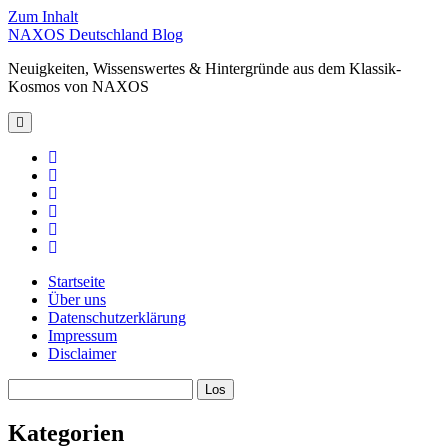
Zum Inhalt
NAXOS Deutschland Blog
Neuigkeiten, Wissenswertes & Hintergründe aus dem Klassik-
Kosmos von NAXOS
Hauptmenü
öffnen
facebook
instagram
linkedin
youtube
spotify
xing
Startseite
Über uns
Datenschutzerklärung
Impressum
Disclaimer
Sidebar
Suchen
Kategorien