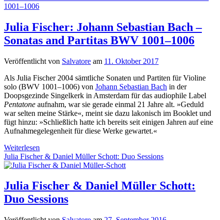
Rückblick
1001–1006
–
die
Julia Fischer: Johann Sebastian Bach –
Top
Sonatas and Partitas BWV 1001–1006
10
Veröffentlicht von
Salvatore
am
11. Oktober 2017
Als Julia Fischer 2004 sämtliche Sonaten und Partiten für Violine
solo (BWV 1001–1006) von
Johann Sebastian Bach
in der
Doopsgezinde Singelkerk in Amsterdam für das audiophile Label
Pentatone
aufnahm, war sie gerade einmal 21 Jahre alt. »Geduld
war selten meine Stärke«, meint sie dazu lakonisch im Booklet und
fügt hinzu: »Schließlich hatte ich bereits seit einigen Jahren auf eine
Aufnahmegelegenheit für diese Werke gewartet.«
Julia
Weiterlesen
Fischer:
Julia Fischer & Daniel Müller Schott: Duo Sessions
Johann
Sebastian
Bach
Julia Fischer & Daniel Müller Schott:
–
Duo Sessions
Sonatas
and
Partitas
Veröffentlicht von
Salvatore
am
27. September 2016