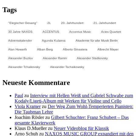
Tags
"Elegischer Gesang"
2L
20. Jahrhundert
21. Jahrhundert
30 Jahre NAXOS
ACCENTUS
Accentus Music
Acies Quartett
Adventskalender
Agunda Kulaeva
Akademie für alte Musik Berlin
Alan Howarth
Alban Berg
Alberto Ginastera
Albrecht Mayer
Alexander Buzlov
Alexander Ramm
Alexander Sladkovsky
Alexander Tchaikovsky
Alexander Tschaikowsky
Neueste Kommentare
Paul
zu
Interview mit Hellen Weiß und Gabriel Schwabe zum
Kodaly/Ligeti-Album mit Werken für Violine und Cello
Viola Kramer
zu
Der Weg Zum Wohl-Temperierten Pianisten:
Die Taubman Lehre
Joachim Rösler
zu
Gilbert Schuchter: Franz Schubert – Das
gesamte Klavierwerk
Klaus D.Mueller
zu
Neuer Videoblog für Klassik
Arno Schuh
zu
NAXOS MUSIC GROUP expandiert mit den