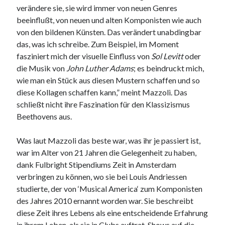
verändere sie, sie wird immer von neuen Genres
beeinflußt, von neuen und alten Komponisten wie auch
von den bildenen Künsten. Das verändert unabdingbar
das, was ich schreibe. Zum Beispiel, im Moment
fasziniert mich der visuelle Einfluss von
Sol Levitt
oder
die Musik von
John Luther Adams
; es beindruckt mich,
wie man ein Stück aus diesen Mustern schaffen und so
diese Kollagen schaffen kann,” meint Mazzoli. Das
schließt nicht ihre Faszination für den Klassizismus
Beethovens aus.
Was laut Mazzoli das beste war, was ihr je passiert ist,
war im Alter von 21 Jahren die Gelegenheit zu haben,
dank Fulbright Stipendiums Zeit in Amsterdam
verbringen zu können, wo sie bei Louis Andriessen
studierte, der von ‘Musical America‘ zum Komponisten
des Jahres 2010 ernannt worden war. Sie beschreibt
diese Zeit ihres Lebens als eine entscheidende Erfahrung
in ihrem Leben, als sie in Clubs auftrat, Shows auf die