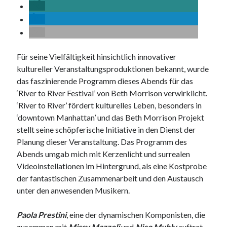
8. Oktober 2025
NAXOS Deutschland freut sich über diese ICMA 2025-
Auszeichnungen
14. Januar 2025
Die Naxos Music Group und ihre Vertriebslabels freuen sich über acht
Für seine Vielfältigkeit hinsichtlich innovativer
OPUS Klassik-Auszeichnungen
20. Oktober 2024
kultureller Veranstaltungsproduktionen bekannt, wurde
„… als hätte ich gerade einen neuen Planeten entdeckt“
das faszinierende Programm dieses Abends für das
22. Februar 2024
‘River to River Festival’ von Beth Morrison verwirklicht.
NAXOS Deutschland freut sich über diese ICMA 2024-
‘River to River’ fördert kulturelles Leben, besonders in
Auszeichnungen
18. Januar 2024
‘downtown Manhattan’ und das Beth Morrison Projekt
stellt seine schöpferische Initiative in den Dienst der
Bibliotheken: Ein Fundus an Medien und Angeboten – gerade für
Musikfans
Planung dieser Veranstaltung. Das Programm des
24. Mai 2023
Abends umgab mich mit Kerzenlicht und surrealen
Die Sinfonien von Anton Bruckner auf der Orgel – gespielt von
Videoinstellationen im Hintergrund, als eine Kostprobe
Hansjörg Albrecht
17. Mai 2023
der fantastischen Zusammenarbeit und den Austausch
unter den anwesenden Musikern.
Das Vokalensemble Singer Pur im Wandel
10. Mai 2023
NAXOS Deutschland freut sich über diese ICMA 2023-
Paola Prestini
, eine der dynamischen Komponisten, die
Auszeichnungen
zusammen mit
Missy Mazzoli
und
Nico Muhly
auftrat,