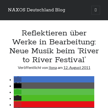
NAXOS Deutschland Blog
Hauptm
öffnen
Sidebar
Suchen
Reflektieren über
Werke in Bearbeitung:
Neue Musik beim ‘River
Kategorien
to River Festival’
Kategorien
Veröffentlicht von
Ilona
am
12. August 2011
Neueste Beiträge
NAXOS Deutschland freut sich über diese ICMA 2026-
Auszeichnungen
14. Januar 2026
Die Naxos Music Group und ihre Vertriebslabels freuen sich über fünf
OPUS Klassik-Auszeichnungen