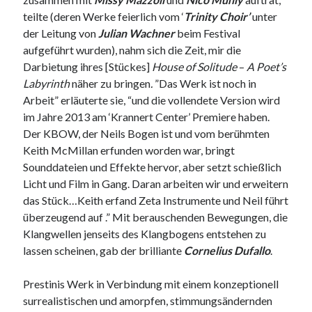
16. März 2023
teilte (deren Werke feierlich vom ‘
Trinity Choir’
unter
der Leitung von
Julian Wachner
beim Festival
aufgeführt wurden), nahm sich die Zeit, mir die
Tags
Darbietung ihres [Stückes]
House of Solitude
–
A Poet’s
Labyrinth
näher zu bringen
.
”Das Werk ist noch in
"Elegischer Gesang"
2L
20. Jahrhundert
Arbeit” erläuterte sie, “und die vollendete Version wird
21. Jahrhundert
30 Jahre NAXOS
ACCENTUS
im Jahre 2013 am ‘Krannert Center’ Premiere haben.
Accentus Music
Acies Quartett
Adventskalender
Der KBOW, der Neils Bogen ist und vom berühmten
Agunda Kulaeva
Akademie für alte Musik Berlin
Alan Howarth
Keith McMillan erfunden worden war, bringt
Alban Berg
Alberto Ginastera
Albrecht Mayer
Sounddateien und Effekte hervor, aber setzt schießlich
Licht und Film in Gang. Daran arbeiten wir und erweitern
Alexander Buzlov
Alexander Ramm
Alexander Sladkovsky
das Stück…Keith erfand Zeta Instrumente und Neil führt
Alexander Tchaikovsky
Alexander Tschaikowsky
überzeugend auf .” Mit berauschenden Bewegungen, die
Klangwellen jenseits des Klangbogens entstehen zu
lassen scheinen, gab der brilliante
Cornelius Dufallo
.
Neueste Kommentare
Paul
zu
Interview mit Hellen Weiß und Gabriel Schwabe zum
Prestinis Werk in Verbindung mit einem konzeptionell
Kodaly/Ligeti-Album mit Werken für Violine und Cello
surrealistischen und amorpfen, stimmungsändernden
Viola Kramer
zu
Der Weg Zum Wohl-Temperierten Pianisten: Die