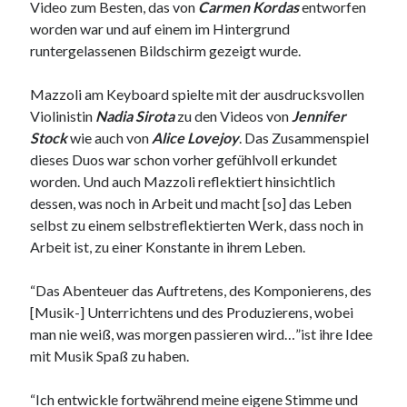
Video zum Besten, das von
Carmen Kordas
entworfen
Taubman Lehre
worden war und auf einem im Hintergrund
Joachim Rösler
zu
Gilbert Schuchter: Franz Schubert – Das gesamte
runtergelassenen Bildschirm gezeigt wurde.
Klavierwerk
Klaus D.Mueller
zu
Neuer Videoblog für Klassik
Mazzoli am Keyboard spielte mit der ausdrucksvollen
Arno Schuh
zu
NAXOS MUSIC GROUP expandiert mit den legendären
Katalogen von VOX und PROJECT 3
Violinistin
Nadia Sirota
zu den Videos von
Jennifer
Stock
wie auch von
Alice Lovejoy
. Das Zusammenspiel
dieses Duos war schon vorher gefühlvoll erkundet
Archiv
worden. Und auch Mazzoli reflektiert hinsichtlich
dessen, was noch in Arbeit und macht [so] das Leben
Archiv
selbst zu einem selbstreflektierten Werk, dass noch in
Arbeit ist, zu einer Konstante in ihrem Leben.
“Das Abenteuer das Auftretens, des Komponierens, des
[Musik-] Unterrichtens und des Produzierens, wobei
man nie weiß, was morgen passieren wird…”ist ihre Idee
mit Musik Spaß zu haben.
“Ich entwickle fortwährend meine eigene Stimme und