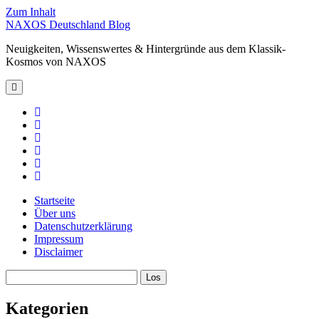
Zum Inhalt
NAXOS Deutschland Blog
Neuigkeiten, Wissenswertes & Hintergründe aus dem Klassik-
Kosmos von NAXOS
Hauptmenü
öffnen
facebook
instagram
linkedin
youtube
spotify
xing
Startseite
Über uns
Datenschutzerklärung
Impressum
Disclaimer
Sidebar
Suchen
Kategorien