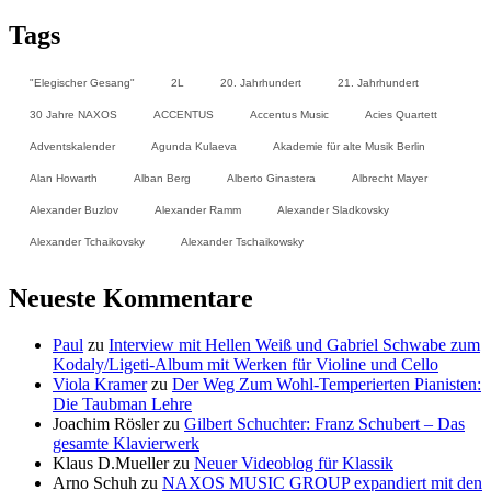
Tags
"Elegischer Gesang"
2L
20. Jahrhundert
21. Jahrhundert
30 Jahre NAXOS
ACCENTUS
Accentus Music
Acies Quartett
Adventskalender
Agunda Kulaeva
Akademie für alte Musik Berlin
Alan Howarth
Alban Berg
Alberto Ginastera
Albrecht Mayer
Alexander Buzlov
Alexander Ramm
Alexander Sladkovsky
Alexander Tchaikovsky
Alexander Tschaikowsky
Neueste Kommentare
Paul
zu
Interview mit Hellen Weiß und Gabriel Schwabe zum
Kodaly/Ligeti-Album mit Werken für Violine und Cello
Viola Kramer
zu
Der Weg Zum Wohl-Temperierten Pianisten:
Die Taubman Lehre
Joachim Rösler
zu
Gilbert Schuchter: Franz Schubert – Das
gesamte Klavierwerk
Klaus D.Mueller
zu
Neuer Videoblog für Klassik
Arno Schuh
zu
NAXOS MUSIC GROUP expandiert mit den