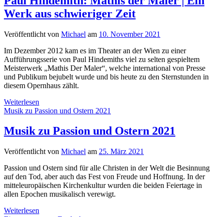
Paul Hindemith: Mathis der Maler | Ein
ray
Werk aus schwieriger Zeit
Veröffentlicht von
Michael
am
10. November 2021
Im Dezember 2012 kam es im Theater an der Wien zu einer
Aufführungsserie von Paul Hindemiths viel zu selten gespieltem
Meisterwerk „Mathis Der Maler“, welche international von Presse
und Publikum bejubelt wurde und bis heute zu den Sternstunden in
diesem Opernhaus zählt.
Paul
Weiterlesen
Hindemith:
Musik zu Passion und Ostern 2021
Mathis
der
Musik zu Passion und Ostern 2021
Maler
|
Veröffentlicht von
Michael
am
25. März 2021
Ein
Werk
Passion und Ostern sind für alle Christen in der Welt die Besinnung
aus
auf den Tod, aber auch das Fest von Freude und Hoffnung. In der
schwieriger
mitteleuropäischen Kirchenkultur wurden die beiden Feiertage in
Zeit
allen Epochen musikalisch verewigt.
Musik
Weiterlesen