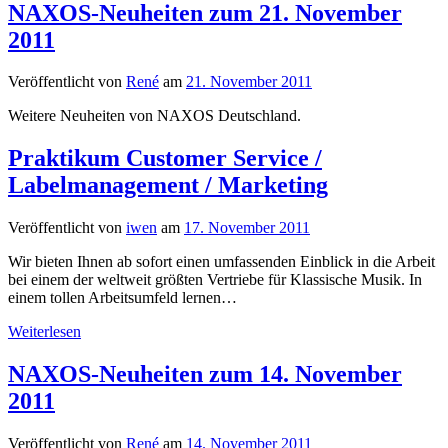
—
NAXOS-Neuheiten zum 21. November
Klavierkonzerte
2011
+
“Quadrivium”
Veröffentlicht von
René
am
21. November 2011
Weitere Neuheiten von NAXOS Deutschland.
Praktikum Customer Service /
Labelmanagement / Marketing
Veröffentlicht von
iwen
am
17. November 2011
Wir bieten Ihnen ab sofort einen umfassenden Einblick in die Arbeit
bei einem der weltweit größten Vertriebe für Klassische Musik. In
einem tollen Arbeitsumfeld lernen…
Praktikum
Weiterlesen
Customer
Service
NAXOS-Neuheiten zum 14. November
/
2011
Labelmanagement
/
Marketing
Veröffentlicht von
René
am
14. November 2011