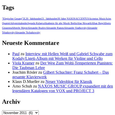
Tags
"Elegischer Gesang"
2L
20. Jahrhundert
21. Jahrhundert
30 Jahre NAXOS
ACCENTUS
Accentus Music
Acies
Quartett
Adventskalender
Agunda Kulaeva
Akademie für alte Musik Berlin
Alan Howarth
Alban Berg
Alberto
Ginastera
Albrecht Mayer
Alexander Buzlov
Alexander Ramm
Alexander Sladkovsky
Alexander
Tchaikovsky
Alexander Tschaikowsky
Neueste Kommentare
Paul
zu
Interview mit Hellen Weiß und Gabriel Schwabe zum
Kodaly/Ligeti-Album mit Werken für Violine und Cello
Viola Kramer
zu
Der Weg Zum Wohl-Temperierten Pianisten:
Die Taubman Lehre
Joachim Rösler
zu
Gilbert Schuchter: Franz Schubert – Das
gesamte Klavierwerk
Klaus D.Mueller
zu
Neuer Videoblog für Klassik
Arno Schuh
zu
NAXOS MUSIC GROUP expandiert mit den
legendären Katalogen von VOX und PROJECT 3
Archiv
Archiv