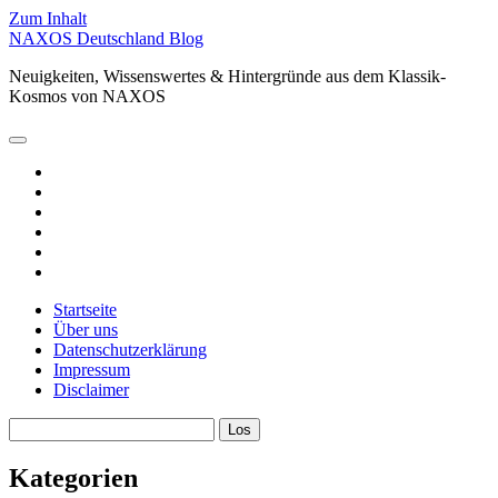
Zum Inhalt
NAXOS Deutschland Blog
Neuigkeiten, Wissenswertes & Hintergründe aus dem Klassik-
Kosmos von NAXOS
Hauptmenü
öffnen
facebook
instagram
linkedin
youtube
spotify
xing
Startseite
Über uns
Datenschutzerklärung
Impressum
Disclaimer
Sidebar
Suchen
Kategorien