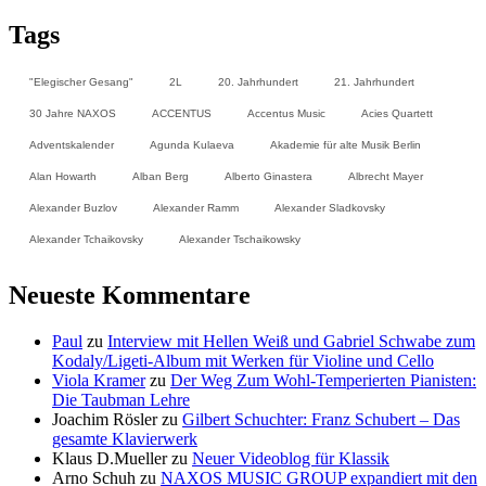
Tags
"Elegischer Gesang"
2L
20. Jahrhundert
21. Jahrhundert
30 Jahre NAXOS
ACCENTUS
Accentus Music
Acies Quartett
Adventskalender
Agunda Kulaeva
Akademie für alte Musik Berlin
Alan Howarth
Alban Berg
Alberto Ginastera
Albrecht Mayer
Alexander Buzlov
Alexander Ramm
Alexander Sladkovsky
Alexander Tchaikovsky
Alexander Tschaikowsky
Neueste Kommentare
Paul
zu
Interview mit Hellen Weiß und Gabriel Schwabe zum
Kodaly/Ligeti-Album mit Werken für Violine und Cello
Viola Kramer
zu
Der Weg Zum Wohl-Temperierten Pianisten:
Die Taubman Lehre
Joachim Rösler
zu
Gilbert Schuchter: Franz Schubert – Das
gesamte Klavierwerk
Klaus D.Mueller
zu
Neuer Videoblog für Klassik
Arno Schuh
zu
NAXOS MUSIC GROUP expandiert mit den