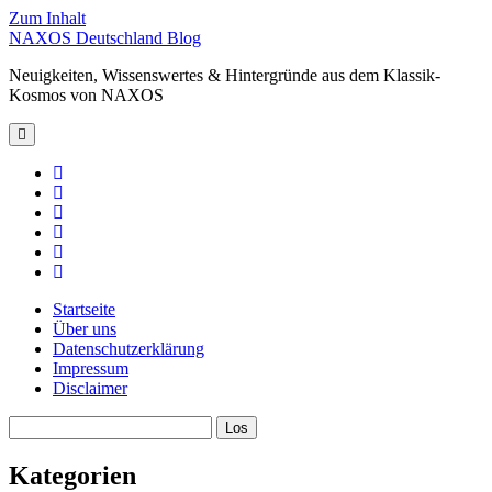
Zum Inhalt
NAXOS Deutschland Blog
Neuigkeiten, Wissenswertes & Hintergründe aus dem Klassik-
Kosmos von NAXOS
Hauptmenü
öffnen
facebook
instagram
linkedin
youtube
spotify
xing
Startseite
Über uns
Datenschutzerklärung
Impressum
Disclaimer
Sidebar
Suchen
Kategorien