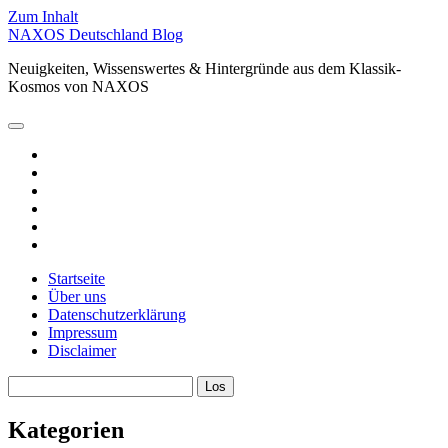
Zum Inhalt
NAXOS Deutschland Blog
Neuigkeiten, Wissenswertes & Hintergründe aus dem Klassik-
Kosmos von NAXOS
Hauptmenü
öffnen
facebook
instagram
linkedin
youtube
spotify
xing
Startseite
Über uns
Datenschutzerklärung
Impressum
Disclaimer
Sidebar
Suchen
Kategorien