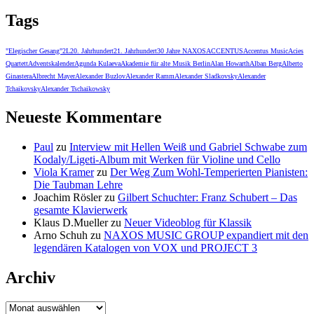
Tags
"Elegischer Gesang"
2L
20. Jahrhundert
21. Jahrhundert
30 Jahre NAXOS
ACCENTUS
Accentus Music
Acies
Quartett
Adventskalender
Agunda Kulaeva
Akademie für alte Musik Berlin
Alan Howarth
Alban Berg
Alberto
Ginastera
Albrecht Mayer
Alexander Buzlov
Alexander Ramm
Alexander Sladkovsky
Alexander
Tchaikovsky
Alexander Tschaikowsky
Neueste Kommentare
Paul
zu
Interview mit Hellen Weiß und Gabriel Schwabe zum
Kodaly/Ligeti-Album mit Werken für Violine und Cello
Viola Kramer
zu
Der Weg Zum Wohl-Temperierten Pianisten:
Die Taubman Lehre
Joachim Rösler
zu
Gilbert Schuchter: Franz Schubert – Das
gesamte Klavierwerk
Klaus D.Mueller
zu
Neuer Videoblog für Klassik
Arno Schuh
zu
NAXOS MUSIC GROUP expandiert mit den
legendären Katalogen von VOX und PROJECT 3
Archiv
Archiv