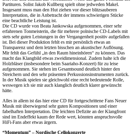
Partituren. Solist Jakob Kullberg spielt ohne jedweden Makel.
Insgesamt muss man den Hut ziehen vor dieser blitzsauberen
Interpretation, die in Anbetracht der immens schwierigen Stücke
eine beachtliche Leistung ist.
Die CD wurde von Beata Jankowska aufgenommen, einer sehr
erfahrenen Tonmeisterin, die für mehrere polnische CD-Labels mit
stets sehr guten Leistungen in der Vergangenheit positiv aufgefallen
ist. Bei dieser Produktion fehlt es mir persönlich etwas an
Transparenz und dem letzten bisschen an akustischer Auflösung.
Mir fehlt das Gefühl „in den Raum hineinhören“ zu können. Das
macht das Klangbild etwas zweidimensional. Zudem halte ich die
Holzbläser (insbesondere beim Saariaho-Konzert) für zu leise
aufgenommen. Sie stehen im Gesamtsound deutlich hinter den
Streichern und den sehr präsenten Perkussionsinstrumenten zurück.
In der Musik spielen sie gleichwohl eine recht bedeutende Rolle,
weswegen ich sie mir auch klanglich deutlich klarer gewünscht
hätte.
Alles in allem ist das hier eine CD für fortgeschrittene Fans Neuer
Musik mit überwiegend sehr guten Kompositionen und einer
fabelhaften Interpretation. Die leichten Defizite an der Klangfront
sind im Endeffekt kaum der Rede wert, könnten anspruchsvolle
HiFi-Fans aber etwas ärgern.
“Momentum” – Nordische Cellokonzerte