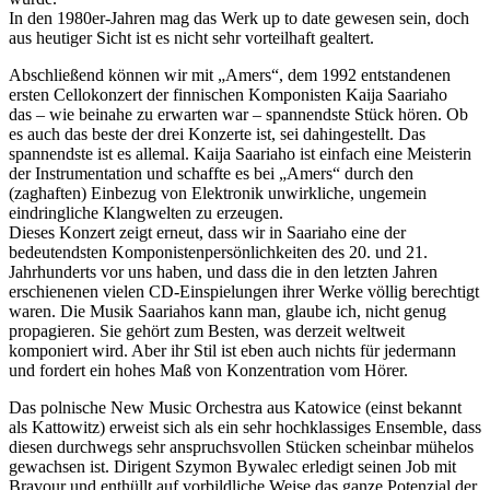
In den 1980er-Jahren mag das Werk up to date gewesen sein, doch
aus heutiger Sicht ist es nicht sehr vorteilhaft gealtert.
Abschließend können wir mit „Amers“, dem 1992 entstandenen
ersten Cellokonzert der finnischen Komponisten Kaija Saariaho
das – wie beinahe zu erwarten war – spannendste Stück hören. Ob
es auch das beste der drei Konzerte ist, sei dahingestellt. Das
spannendste ist es allemal. Kaija Saariaho ist einfach eine Meisterin
der Instrumentation und schaffte es bei „Amers“ durch den
(zaghaften) Einbezug von Elektronik unwirkliche, ungemein
eindringliche Klangwelten zu erzeugen.
Dieses Konzert zeigt erneut, dass wir in Saariaho eine der
bedeutendsten Komponistenpersönlichkeiten des 20. und 21.
Jahrhunderts vor uns haben, und dass die in den letzten Jahren
erschienenen vielen CD-Einspielungen ihrer Werke völlig berechtigt
waren. Die Musik Saariahos kann man, glaube ich, nicht genug
propagieren. Sie gehört zum Besten, was derzeit weltweit
komponiert wird. Aber ihr Stil ist eben auch nichts für jedermann
und fordert ein hohes Maß von Konzentration vom Hörer.
Das polnische New Music Orchestra aus Katowice (einst bekannt
als Kattowitz) erweist sich als ein sehr hochklassiges Ensemble, dass
diesen durchwegs sehr anspruchsvollen Stücken scheinbar mühelos
gewachsen ist. Dirigent Szymon Bywalec erledigt seinen Job mit
Bravour und enthüllt auf vorbildliche Weise das ganze Potenzial der