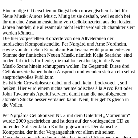
Eine mutige CD erschien unlängst beim norwegischen Label für
Neue Musik: Aurora Music. Mutig ist sie deshalb, weil es sich bei
ihr um eine Zusammenstellung von Cellokonzerten aus den letzten
Jahren handelt, die allesamt als nicht leicht verdaulich charakterisiert
werden können.
Die hier vorgestellten Konzerte von den Altveteranen der
nordischen Komponistenelite, Per Nørgård und Arne Nordheim,
sowie von der neben Einojuhani Rautavaara wohl prominentesten
Stimme der finnischen Neuen Musik, nämlich Kaija Saariaho, sind
in der Tat nichts für Leute, die mal locker-flockig in die Neue
Musik-Szene hinein schnuppern wollen. Im Gegenteil: Diese drei
Cellokonzerte haben hohen Anspruch und wenden sich an ein selbst
anspruchsvolles Publikum.
Es ist kein Crowdpleaser dabei und auch kein „Lockvogel“, soll
heißen: Hier wird einem nichts neumelodisches á la Arvo Pärt oder
John Tavener als Aperitif serviert, damit man die nachfolgenden
atonalen Stücke besser verdauen kann. Nein, hier geht’s gleich in
die Vollen.
Per Nørgårds Cellokonzert Nr. 2 mit dem Untertitel „Momentum“
wurde 2009 geschrieben und ist dem auf der vorliegenden CD zu
hörenden Solisten Jakob Kullberg gewidmet. Der dänische
Komponist, der in der Vergangenheit vor allem mit seinen
Versuchen von sich reden machte, bestimmte Phänomene aus dem