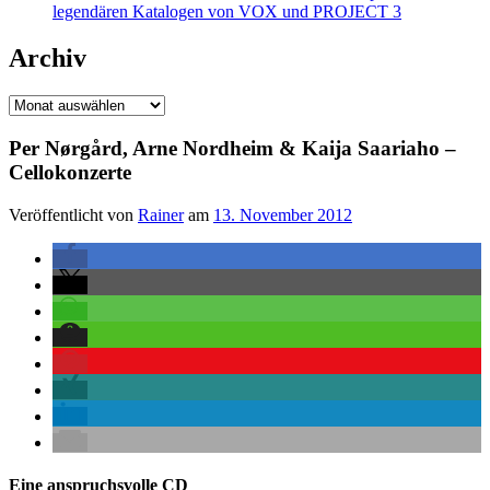
legendären Katalogen von VOX und PROJECT 3
Archiv
Archiv
Per Nørgård, Arne Nordheim & Kaija Saariaho –
Cellokonzerte
Veröffentlicht von
Rainer
am
13. November 2012
Eine anspruchsvolle CD