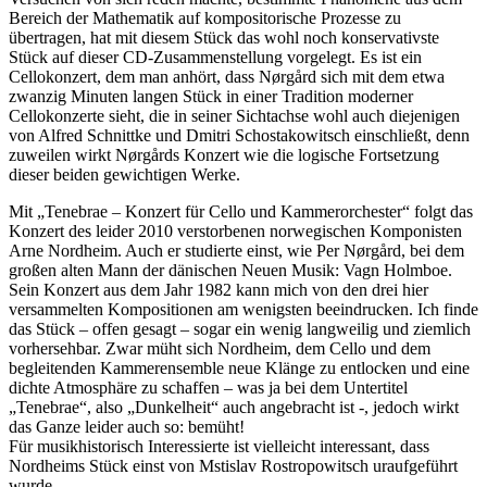
Bereich der Mathematik auf kompositorische Prozesse zu
übertragen, hat mit diesem Stück das wohl noch konservativste
Stück auf dieser CD-Zusammenstellung vorgelegt. Es ist ein
Cellokonzert, dem man anhört, dass Nørgård sich mit dem etwa
zwanzig Minuten langen Stück in einer Tradition moderner
Cellokonzerte sieht, die in seiner Sichtachse wohl auch diejenigen
von Alfred Schnittke und Dmitri Schostakowitsch einschließt, denn
zuweilen wirkt Nørgårds Konzert wie die logische Fortsetzung
dieser beiden gewichtigen Werke.
Mit „Tenebrae – Konzert für Cello und Kammerorchester“ folgt das
Konzert des leider 2010 verstorbenen norwegischen Komponisten
Arne Nordheim. Auch er studierte einst, wie Per Nørgård, bei dem
großen alten Mann der dänischen Neuen Musik: Vagn Holmboe.
Sein Konzert aus dem Jahr 1982 kann mich von den drei hier
versammelten Kompositionen am wenigsten beeindrucken. Ich finde
das Stück – offen gesagt – sogar ein wenig langweilig und ziemlich
vorhersehbar. Zwar müht sich Nordheim, dem Cello und dem
begleitenden Kammerensemble neue Klänge zu entlocken und eine
dichte Atmosphäre zu schaffen – was ja bei dem Untertitel
„Tenebrae“, also „Dunkelheit“ auch angebracht ist -, jedoch wirkt
das Ganze leider auch so: bemüht!
Für musikhistorisch Interessierte ist vielleicht interessant, dass
Nordheims Stück einst von Mstislav Rostropowitsch uraufgeführt
wurde.