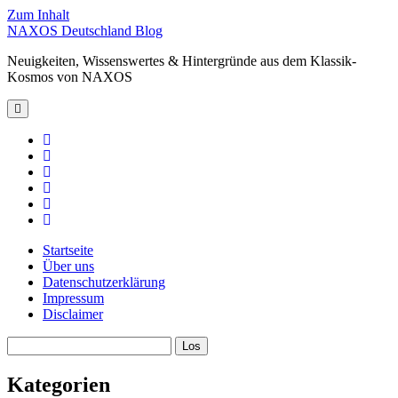
Zum Inhalt
NAXOS Deutschland Blog
Neuigkeiten, Wissenswertes & Hintergründe aus dem Klassik-
Kosmos von NAXOS
Hauptmenü
öffnen
facebook
instagram
linkedin
youtube
spotify
xing
Startseite
Über uns
Datenschutzerklärung
Impressum
Disclaimer
Sidebar
Suchen
Kategorien