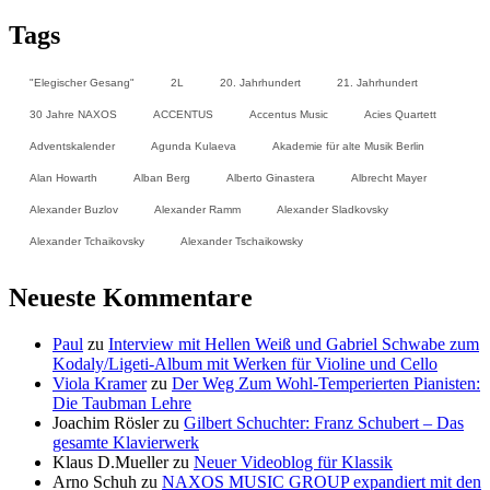
Tags
"Elegischer Gesang"
2L
20. Jahrhundert
21. Jahrhundert
30 Jahre NAXOS
ACCENTUS
Accentus Music
Acies Quartett
Adventskalender
Agunda Kulaeva
Akademie für alte Musik Berlin
Alan Howarth
Alban Berg
Alberto Ginastera
Albrecht Mayer
Alexander Buzlov
Alexander Ramm
Alexander Sladkovsky
Alexander Tchaikovsky
Alexander Tschaikowsky
Neueste Kommentare
Paul
zu
Interview mit Hellen Weiß und Gabriel Schwabe zum
Kodaly/Ligeti-Album mit Werken für Violine und Cello
Viola Kramer
zu
Der Weg Zum Wohl-Temperierten Pianisten:
Die Taubman Lehre
Joachim Rösler
zu
Gilbert Schuchter: Franz Schubert – Das
gesamte Klavierwerk
Klaus D.Mueller
zu
Neuer Videoblog für Klassik
Arno Schuh
zu
NAXOS MUSIC GROUP expandiert mit den