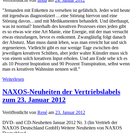
Veröffentlicht von
Ilona
am
24. Januar 2012
”Jemanden mit Etiketten zu versehen ist gefährlich. Jeder wird heute
mit irgendwas diagnostiziert …eine Störung hiervon und eine
Störung davon…und mit Medikamenten behandelt. Und überhaupt,
was ist normal? Innerhalb des kreativen Prozesses eines jeden gibt
es so etwas wie eine Art Manie, eine Energie, mit der man versucht
etwas einzufangen, bevor es entkommt. Zwangläufig folgt danach
der Absturz. Man muss damit leben, was man erreicht hat und sich
regenerieren. Vielleicht gibt es nur wenige Tage zwischen den
jeweiligen kreativen Schüben, aber jeder wahre Künstler muss sich
von einem solch kreativen Input erholen. Und am Ende sehe ich es
als 10 Prozent Inspiration und 90 Prozent Transpiration, selbst wenn
man es kreativen Wahnsinn nennen will.”
Pianist
Weiterlesen
Fred
Hersch
NAXOS-Neuheiten der Vertriebslabels
zum 23. Januar 2012
Veröffentlicht von
René
am
23. Januar 2012
DVD- und CD-Neuheiten Januar 2012 Nr. 3 (Im Vertrieb der
NAXOS Deutschland GmbH) Weitere Neuheiten von NAXOS