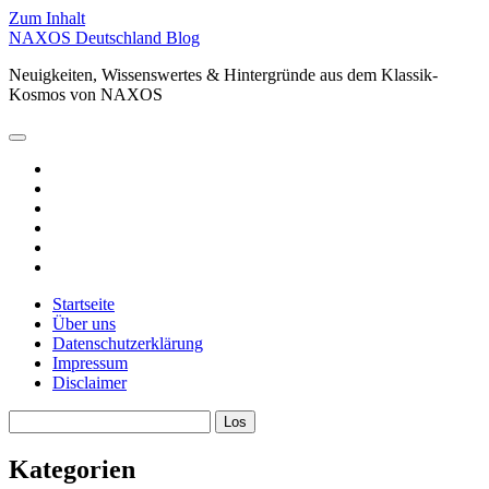
Zum Inhalt
NAXOS Deutschland Blog
Neuigkeiten, Wissenswertes & Hintergründe aus dem Klassik-
Kosmos von NAXOS
Hauptmenü
öffnen
facebook
instagram
linkedin
youtube
spotify
xing
Startseite
Über uns
Datenschutzerklärung
Impressum
Disclaimer
Sidebar
Suchen
Kategorien