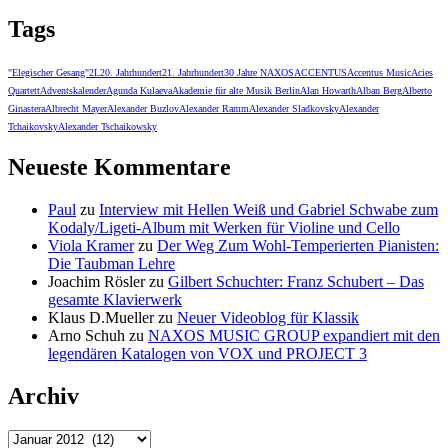
Tags
"Elegischer Gesang"
2L
20. Jahrhundert
21. Jahrhundert
30 Jahre NAXOS
ACCENTUS
Accentus Music
Acies
Quartett
Adventskalender
Agunda Kulaeva
Akademie für alte Musik Berlin
Alan Howarth
Alban Berg
Alberto
Ginastera
Albrecht Mayer
Alexander Buzlov
Alexander Ramm
Alexander Sladkovsky
Alexander
Tchaikovsky
Alexander Tschaikowsky
Neueste Kommentare
Paul
zu
Interview mit Hellen Weiß und Gabriel Schwabe zum
Kodaly/Ligeti-Album mit Werken für Violine und Cello
Viola Kramer
zu
Der Weg Zum Wohl-Temperierten Pianisten:
Die Taubman Lehre
Joachim Rösler
zu
Gilbert Schuchter: Franz Schubert – Das
gesamte Klavierwerk
Klaus D.Mueller
zu
Neuer Videoblog für Klassik
Arno Schuh
zu
NAXOS MUSIC GROUP expandiert mit den
legendären Katalogen von VOX und PROJECT 3
Archiv
Archiv